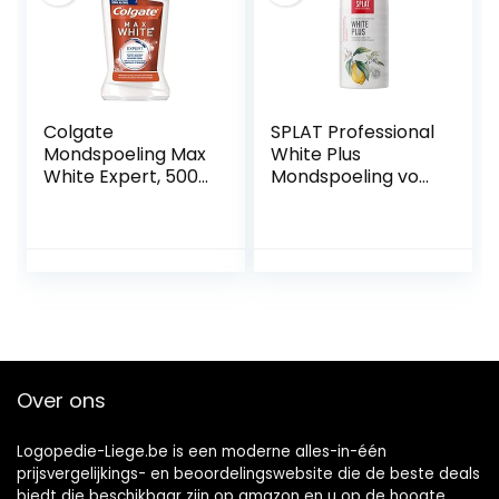
Colgate
SPLAT Professional
Mondspoeling Max
White Plus
White Expert, 500
Mondspoeling voor
ml – voor direct
witte tanden en
zichtbaar wittere
een frisse adem –
tanden
het fluoridevrije en
99% natuurlijke
mondwater
beschermt
effectief tegen
tandplak en cariës
– 275 ml
Over ons
Logopedie-Liege.be is een moderne alles-in-één
prijsvergelijkings- en beoordelingswebsite die de beste deals
biedt die beschikbaar zijn op amazon en u op de hoogte