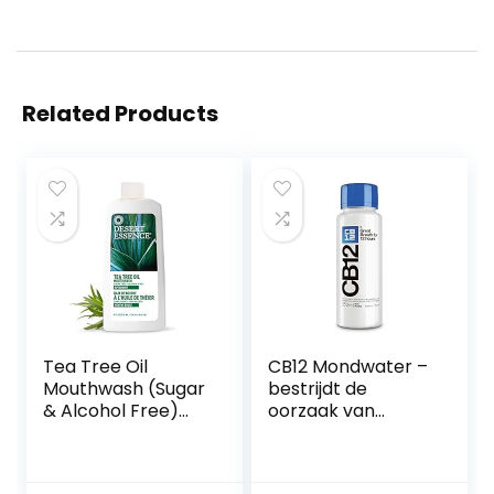
Related Products
Tea Tree Oil
CB12 Mondwater –
Mouthwash (Sugar
bestrijdt de
& Alcohol Free)
oorzaak van
Spearmint 8 fl.oz
slechte adem –
wetenschappelijk
bewezen 12-uurs