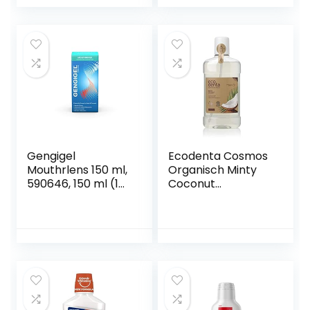
effect – 250 ml
Gengigel
Ecodenta Cosmos
Mouthrlens 150 ml,
Organisch Minty
590646, 150 ml (1
Coconut
stuk)
Mondwater –
Mouthwash 500 ml