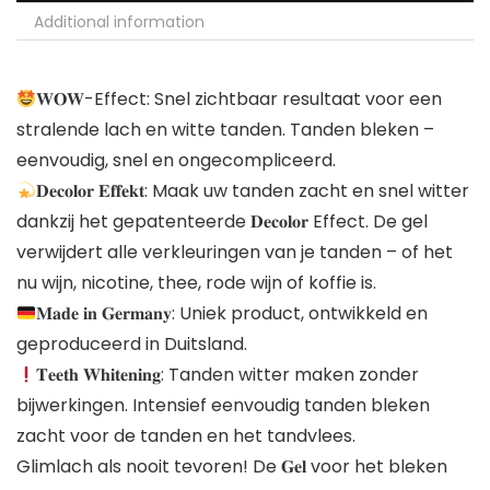
Additional information
𝐖𝐎𝐖-Effect: Snel zichtbaar resultaat voor een
stralende lach en witte tanden. Tanden bleken –
eenvoudig, snel en ongecompliceerd.
𝐃𝐞𝐜𝐨𝐥𝐨𝐫 𝐄𝐟𝐟𝐞𝐤𝐭: Maak uw tanden zacht en snel witter
dankzij het gepatenteerde 𝐃𝐞𝐜𝐨𝐥𝐨𝐫 Effect. De gel
verwijdert alle verkleuringen van je tanden – of het
nu wijn, nicotine, thee, rode wijn of koffie is.
𝐌𝐚𝐝𝐞 𝐢𝐧 𝐆𝐞𝐫𝐦𝐚𝐧𝐲: Uniek product, ontwikkeld en
geproduceerd in Duitsland.
𝐓𝐞𝐞𝐭𝐡 𝐖𝐡𝐢𝐭𝐞𝐧𝐢𝐧𝐠: Tanden witter maken zonder
bijwerkingen. Intensief eenvoudig tanden bleken
zacht voor de tanden en het tandvlees.
Glimlach als nooit tevoren! De 𝐆𝐞𝐥 voor het bleken