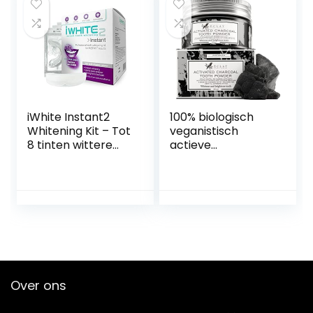
den bleken,Witte
Cleaner, Eco
Tanden
Friendly Gift Bag.
Vegan Natural
Toothpaste
Products.
iWhite Instant2
100% biologisch
Whitening Kit – Tot
veganistisch
8 tinten wittere
actieve
tanden* –
koolpoeder voor
Professioneel
het bleken van de
whitening kit-
tanden,
Versterkt de
bleekmiddel
tanden en herstelt
zonder vulstoffen,
het glazuur –
actieve kool
Klinisch bewezen
tandbleaching
voor wittere
tanden
Over ons