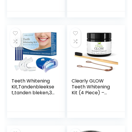
Teeth Veneers
Teeth Cover
Instant Comfort
Bleach Dentures
Fit Whitening Flex
Braces Whitening
Denture Cover
Brace
Teeth Whitening
Clearly GLOW
Kit,Tandenbleekse
Teeth Whitening
t,tanden bleken,3D
Kit (4 Piece) –
LED
Pure Food Grade
Tandenbleekset,10
Activated
Gelspuiten,Veilig
Charcoal Powder,
Tanden Bleken
Bamboo Ultra Soft
Thuis,Effectieve
Toothbrush,
Tandenbleker,Tan
Copper Tongue