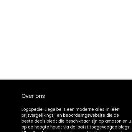
Over ons
Logopedie-Liege.be is een moderne alles-in-één
prijsvergelijkings- en beoordelingswebsite die de
beste deals biedt die beschikbaar zijn op amazon en u
op de hoogte houdt via de laatst toegevoegde blogs.