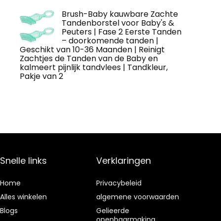
Brush-Baby kauwbare Zachte
Tandenborstel voor Baby's &
Peuters | Fase 2 Eerste Tanden
– doorkomende tanden |
Geschikt van 10-36 Maanden | Reinigt
Zachtjes de Tanden van de Baby en
kalmeert pijnlijk tandvlees | Tandkleur,
Pakje van 2
Snelle links
Verklaringen
Home
Privacybeleid
Alles winkelen
algemene voorwaarden
Blogs
Gelieerde
openbaarmaking