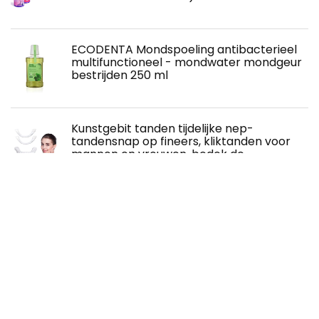
ECODENTA Mondspoeling antibacterieel
multifunctioneel - mondwater mondgeur
bestrijden 250 ml
Kunstgebit tanden tijdelijke nep-
tandensnap op fineers, kliktanden voor
mannen en vrouwen, bedek de
onvolmaakte tanden, geen pijn geen
schot geen boren, repareer zelfverzekerde glimlach
(2 stuks)
Mondtape om te slapen | 50 stuks
kindermondtape om te slapen,Liptape
voor slaap Anti-piepende ademhaling,
helpt bij het ademen van de neus,
vermindert zachtjes de mondademhaling Pomrone