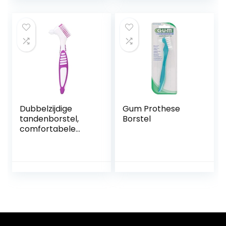
dagelijks gebruik
gelaagde haren
(groen)
Dubbelzijdige
Gum Prothese
tandenborstel,
Borstel
comfortabele
draagbare
kunstgebitborstel,
paars binnen en
buiten voor
thuisreizen