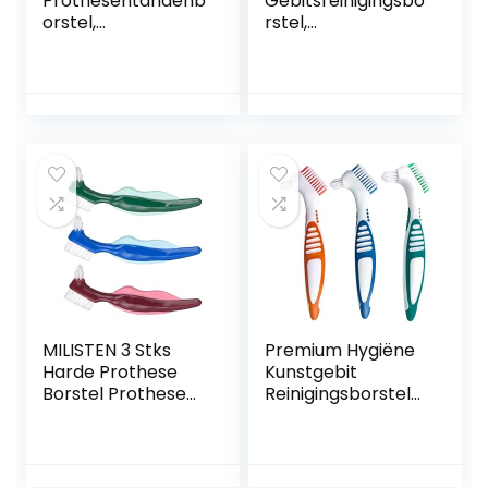
Prothesentandenb
Gebitsreinigingsbo
orstel,
rstel,
prothesenborstel
Tandenborstel
voor de derde
met Harde
tanden,
Prothese, met
tandenvervanging,
Witte Draagtas,
tandenvervanging
Meerlagige
sborstel,
Borstelharen,
prothesenreiniging
Dubbele Gebogen
, 1 stuk (blauw)
Opzetborstels,
Ergonomische
Handgreep, voor
Gebitsverzorging(
3 Kleuren)
MILISTEN 3 Stks
Premium Hygiëne
Harde Prothese
Kunstgebit
Borstel Prothese
Reinigingsborstels
Reinigingsborstel
et, meerlagige
Kunstgebit
haren en
Tandenborstel
ergonomische
Dubbelzijdige
rubberen