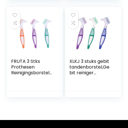
Hygiëne Prothese
handgreep, voor
Reiniger Voor
kunstgebitverzorgi
Prothese Zorg
ng (pak van 3)
FRUTA 3 Stks
XLKJ 3 stuks gebit
Prothesen
tandenborstel,Ge
Reinigingsborstels
bit reiniger
Valse Tanden
tandenborstel,Vals
Reinigingsborstel
e tanden borstels
Kunstgebit
voor gebit zorg
Dubbelzijdige
met multi-
Borstel Meerlagige
gelaagde haren
Borstels Borstel
Draagbare Borstel
Voor Valse
Tanden, 3 Kleuren